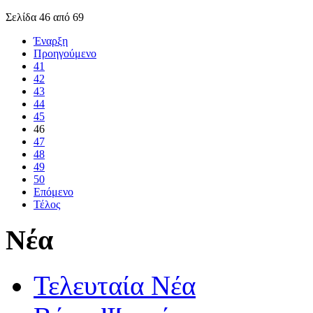
Σελίδα 46 από 69
Έναρξη
Προηγούμενο
41
42
43
44
45
46
47
48
49
50
Επόμενο
Τέλος
Νέα
Τελευταία Νέα