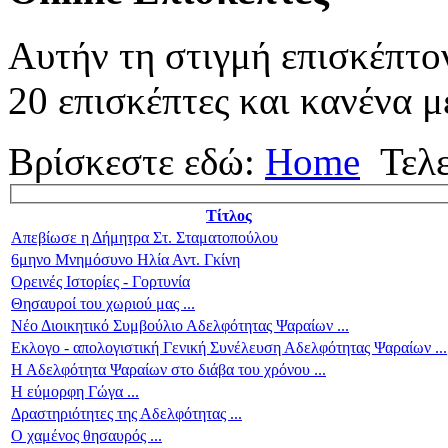
Αυτήν τη στιγμή επισκέπτο
20 επισκέπτες και κανένα μ
Βρίσκεστε εδώ:
Home
Τελ
Τίτλος
Απεβίωσε η Δήμητρα Στ. Σταματοπούλου
6μηνο Μνημόσυνο Ηλία Αντ. Γκίνη
Ορεινές Ιστορίες - Γορτυνία
Θησαυροί του χωριού μας ...
Νέο Διοικητικό Συμβούλιο Αδελφότητας Ψαραίων ...
Εκλογο - απολογιστική Γενική Συνέλευση Αδελφότητας Ψαραίων ...
Η Αδελφότητα Ψαραίων στο διάβα του χρόνου ...
Η εύμορφη Γώγα ...
Δραστηριότητες της Αδελφότητας ...
Ο χαμένος θησαυρός ...