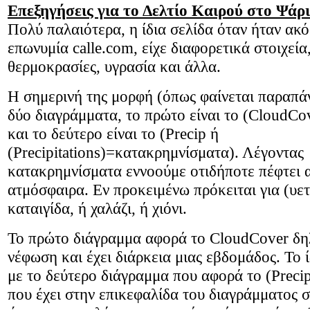
Επεξηγήσεις για το Δελτίο Καιρού στο Ψάρι
Πολύ παλαιότερα, η ίδια σελίδα όταν ήταν ακό
επωνυμία
calle
.
com
, είχε διαφορετικά στοιχεία
θερμοκρασίες, υγρασία και άλλα.
Η σημερινή της μορφή (όπως φαίνεται παραπά
δύο διαγράμματα, το πρώτο είναι το (
Cloud
Co
και το δεύτερο είναι το (
Precip
ή
(
Precipitations
)=κατακρημνίσματα). Λέγοντας
κατακρημνίσματα εννοούμε οτιδήποτε πέφτει 
ατμόσφαιρα. Εν προκειμένω πρόκειται για (υετ
καταιγίδα,
ή χαλάζι,
ή χιόνι.
Το πρώτο διάγραμμα αφορά το
Cloud
Cover
δη
νέφωση και έχει διάρκεια μιας εβδομάδος. Το ίδ
με το δεύτερο διάγραμμα που αφορά το (
Preci
που έχει στην επικεφαλίδα του διαγράμματος ση