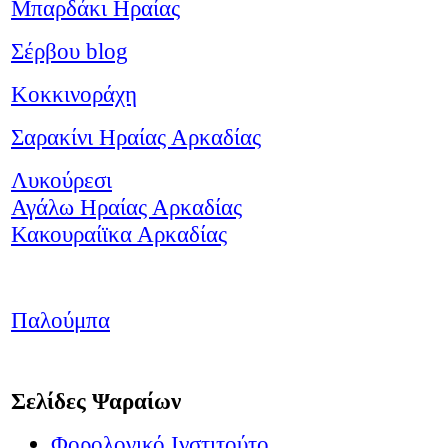
Μπαρδάκι Ηραίας
Σέρβου
blog
Κοκκινοράχη
Σαρακίνι Ηραίας Αρκαδίας
Λυκούρεσι
Αγάλω Ηραίας Αρκαδίας
Κακουραίϊκα Αρκαδίας
Παλούμπα
Σελίδες Ψαραίων
Φορολογικό Ινστιτούτο