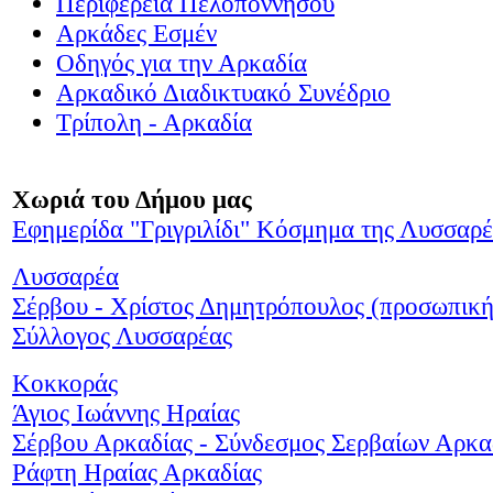
Περιφέρεια Πελοποννήσου
Αρκάδες Εσμέν
Οδηγός για την Αρκαδία
Αρκαδικό Διαδικτυακό Συνέδριο
Τρίπολη - Αρκαδία
Χωριά του Δήμου μας
Εφημερίδα "Γριγριλίδι" Κόσμημα της Λυσσαρ
Λυσσαρέα
Σέρβου - Χρίστος Δημητρόπουλος (προσωπική
Σύλλογος Λυσσαρέας
Κοκκοράς
Άγιος Ιωάννης Ηραίας
Σέρβου Αρκαδίας - Σύνδεσμος Σερβαίων Αρκα
Ράφτη Ηραίας Αρκαδίας