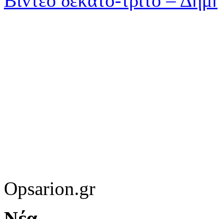
Βίντεο δέκατο-τρίτο – Δημ
Opsarion.gr
Νέα