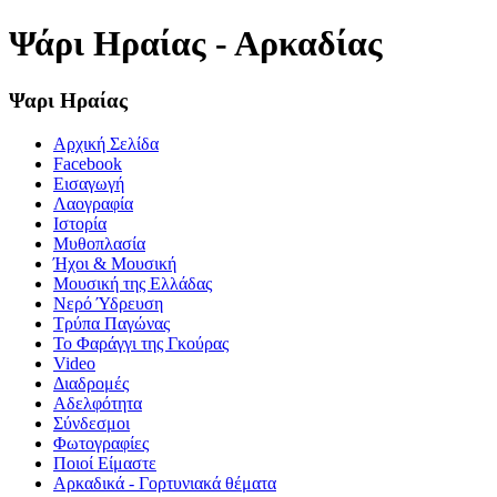
Ψάρι Ηραίας - Αρκαδίας
Ψαρι Ηραίας
Αρχική Σελίδα
Facebook
Εισαγωγή
Λαογραφία
Ιστορία
Μυθοπλασία
Ήχοι & Μουσική
Μουσική της Ελλάδας
Νερό Ύδρευση
Τρύπα Παγώνας
Το Φαράγγι της Γκούρας
Video
Διαδρομές
Αδελφότητα
Σύνδεσμοι
Φωτογραφίες
Ποιοί Είμαστε
Αρκαδικά - Γορτυνιακά θέματα