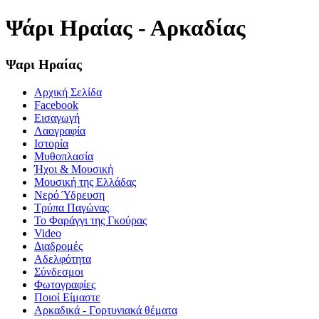
Ψάρι Ηραίας - Αρκαδίας
Ψαρι Ηραίας
Αρχική Σελίδα
Facebook
Εισαγωγή
Λαογραφία
Ιστορία
Μυθοπλασία
Ήχοι & Μουσική
Μουσική της Ελλάδας
Νερό Ύδρευση
Τρύπα Παγώνας
Το Φαράγγι της Γκούρας
Video
Διαδρομές
Αδελφότητα
Σύνδεσμοι
Φωτογραφίες
Ποιοί Είμαστε
Αρκαδικά - Γορτυνιακά θέματα