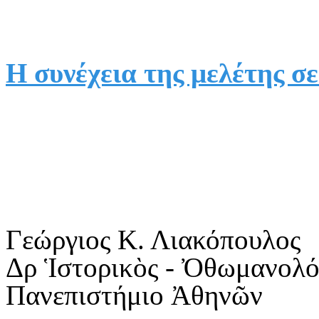
Η συνέχεια της μελέτης σ
Γεώργιος Κ. Λιακόπουλος
Δρ Ἱστορικὸς - Ὀθωμανολ
Πανεπιστήμιο Ἀθηνῶν