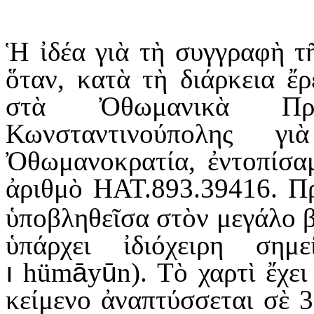
Ἡ ἰδέα γιὰ τὴ συγγραφὴ τῆ
ὅταν, κατὰ τὴ διάρκεια ἔ
στὰ Ὀθωμανικὰ Πρω
Κωνσταντινούπολης γ
Ὀθωμανοκρατία, ἐντοπίσαμ
ἀριθμὸ HAT.893.39416. Πρ
ὑποβληθεῖσα στὸν μεγάλο β
ὑπάρχει ἰδιόχειρη ση
ı
h
ü
m
ā
y
ū
n).
Τ
ὸ χαρτὶ ἔχει
κείμενο ἀναπτύσσεται σὲ 3