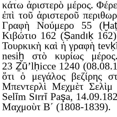
κάτω ἀριστερὸ μέρος. Φέρε
ἐπὶ τοῦ ἀριστεροῦ περιθωρ
Γραφὴ Νούμερο 55 (
Ḫ
a
Κιβώτιο 162 (
Ṣ
and
ıḳ
162)
Τουρκικὴ καὶ ἡ γραφὴ tev
ḳ
nesi
ḫ
στὸ κυρίως μέρος.
23
Ẕū
’
l
ḥ
icce 1240 (08.08.
ὅτι ὁ μεγάλος βεζίρης σ
Μπεντερλὶ Μεχμὲτ Σελὶμ 
Sel
ī
m S
ı
rr
ī
Pa
ş
a, 14.09.18
Μαχμοὺτ Β΄ (1808-1839).