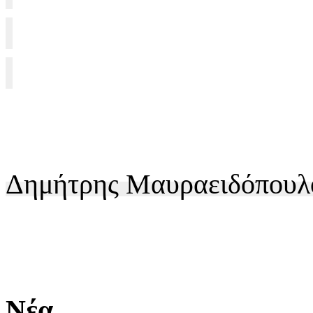
Δημήτρης Μαυραειδόπουλ
Νέα